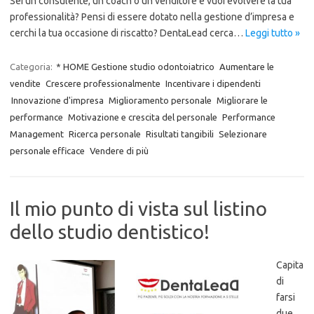
Sei un consulente, un coach o un venditore e vuoi evolvere la tua
professionalità? Pensi di essere dotato nella gestione d’impresa e
cerchi la tua occasione di riscatto? DentaLead cerca…
Leggi tutto »
Categoria:
* HOME Gestione studio odontoiatrico
Aumentare le
vendite
Crescere professionalmente
Incentivare i dipendenti
Innovazione d'impresa
Miglioramento personale
Migliorare le
performance
Motivazione e crescita del personale
Performance
Management
Ricerca personale
Risultati tangibili
Selezionare
personale efficace
Vendere di più
Il mio punto di vista sul listino
dello studio dentistico!
Capita
di
farsi
due