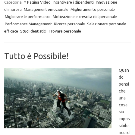
Categoria:
* Pagina Video
Incentivare i dipendenti
Innovazione
d'impresa
Management emozionale
Miglioramento personale
Migliorare le performance
Motivazione e crescita del personale
Performance Management
Ricerca personale
Selezionare personale
efficace
Studi dentistici
Trovare personale
Tutto è Possibile!
Quan
do
pensi
che
una
cosa
sia
impos
sibile,
ricord