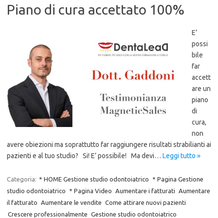
Piano di cura accettato 100%
E’
possi
bile
far
accett
are un
piano
di
cura,
non
avere obiezioni ma soprattutto far raggiungere risultati strabilianti ai
pazienti e al tuo studio? Si! E’ possibile! Ma devi…
Leggi tutto »
Categoria:
* HOME Gestione studio odontoiatrico
* Pagina Gestione
studio odontoiatrico
* Pagina Video
Aumentare i fatturati
Aumentare
il fatturato
Aumentare le vendite
Come attirare nuovi pazienti
Crescere professionalmente
Gestione studio odontoiatrico