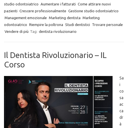
studio odontoiatrico
Aumentare i fatturati
Come attirare nuovi
pazienti
Crescere professionalmente
Gestione studio odontoiatrico
Management emozionale
Marketing dentista
Marketing
odontoiatrico
Riempire la poltrona
Studi dentistici
Trovare personale
Vendere di più
Tag:
dentista rivoluzionario
Il Dentista Rivoluzionario – IL
Corso
Sa
i
co
sa
ac
ca
dr
à