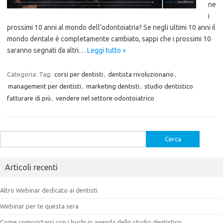
ne
i
prossimi 10 anni al mondo dell’odontoiatria? Se negli ultimi 10 anni il
mondo dentale è completamente cambiato, sappi che i prossimi 10
saranno segnati da altri…
Leggi tutto »
Categoria:
Tag:
corsi per dentisti
,
dentista rivoluzionario
,
management per dentisti
,
marketing dentisti
,
studio dentistico
fatturare di più
,
vendere nel settore odontoiatrico
Ricerca
per:
Articoli recenti
Altro Webinar dedicato ai dentisti
Webinar per te questa sera
Come comportarsi con i buchi in agenda dello studio dentistico.