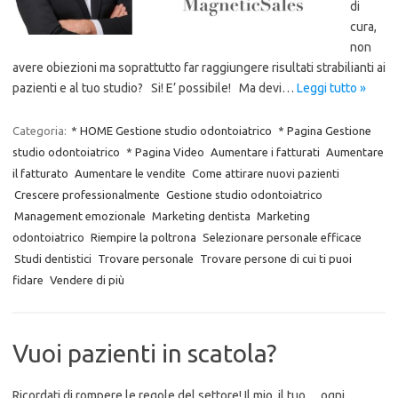
di
cura,
non
avere obiezioni ma soprattutto far raggiungere risultati strabilianti ai
pazienti e al tuo studio? Si! E’ possibile! Ma devi…
Leggi tutto »
Categoria:
* HOME Gestione studio odontoiatrico
* Pagina Gestione
studio odontoiatrico
* Pagina Video
Aumentare i fatturati
Aumentare
il fatturato
Aumentare le vendite
Come attirare nuovi pazienti
Crescere professionalmente
Gestione studio odontoiatrico
Management emozionale
Marketing dentista
Marketing
odontoiatrico
Riempire la poltrona
Selezionare personale efficace
Studi dentistici
Trovare personale
Trovare persone di cui ti puoi
fidare
Vendere di più
Vuoi pazienti in scatola?
Ricordati di rompere le regole del settore! Il mio, il tuo….ogni