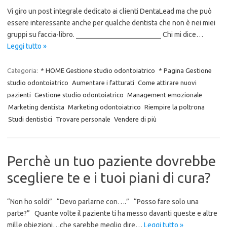
Vi giro un post integrale dedicato ai clienti DentaLead ma che può
essere interessante anche per qualche dentista che non è nei miei
gruppi su faccia-libro. ________________________ Chi mi dice…
Leggi tutto »
Categoria:
* HOME Gestione studio odontoiatrico
* Pagina Gestione
studio odontoiatrico
Aumentare i fatturati
Come attirare nuovi
pazienti
Gestione studio odontoiatrico
Management emozionale
Marketing dentista
Marketing odontoiatrico
Riempire la poltrona
Studi dentistici
Trovare personale
Vendere di più
Perchè un tuo paziente dovrebbe
scegliere te e i tuoi piani di cura?
“Non ho soldi” “Devo parlarne con….” “Posso fare solo una
parte?” Quante volte il paziente ti ha messo davanti queste e altre
mille obiezioni…che sarebbe meglio dire…
Leggi tutto »