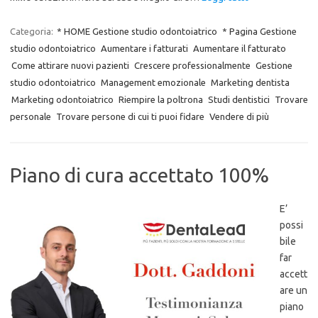
Categoria:
* HOME Gestione studio odontoiatrico
* Pagina Gestione
studio odontoiatrico
Aumentare i fatturati
Aumentare il fatturato
Come attirare nuovi pazienti
Crescere professionalmente
Gestione
studio odontoiatrico
Management emozionale
Marketing dentista
Marketing odontoiatrico
Riempire la poltrona
Studi dentistici
Trovare
personale
Trovare persone di cui ti puoi fidare
Vendere di più
Piano di cura accettato 100%
E’
possi
bile
far
accett
are un
piano