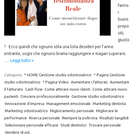
fanno
i
buoni
propo
siti,
giusto
? Ecco quindi che ognuno stila una lista desideri per l’anno
entrante, sogni che ognuno brama raggiungere e magari superare.
…
Leggi tutto »
Categoria:
* HOME Gestione studio odontoiatrico
* Pagina Gestione
studio odontoiatrico
* Pagina Video
Aumentare i fatturati
Aumentare
il fatturato
Cash flow
Come attirare nuovi clienti
Come attirare nuovi
pazienti
Crescere professionalmente
Gestione studio odontoiatrico
Innovazione d'impresa
Management emozionale
Marketing dentista
Marketing odontoiatrico
Miglioramento personale
Migliorare le
performance
Ricerca personale
Riempire la poltrona
Risultati tangibili
Selezionare personale efficace
Studi dentistici
Trovare personale
Vendere di più