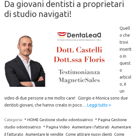
Da giovani dentisti a proprietari
di studio navigati!
Quell
o che
trovi
inserit
o in
quest
o
articol
o, è
un
video di due persone a me molto care! Giorgio e Monica sono due
dentisti giovani, che hanno creato in poco…
Leggi tutto »
Categoria:
* HOME Gestione studio odontoiatrico
* Pagina Gestione
studio odontoiatrico
* Pagina Video
Aumentare i fatturati
Aumentare
il fatturato
Aumentare le vendite
Come attirare nuovi clienti
Come