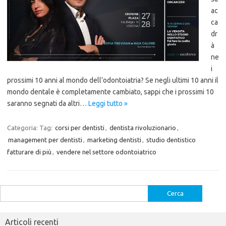
ac
ca
dr
à
ne
i
prossimi 10 anni al mondo dell’odontoiatria? Se negli ultimi 10 anni il
mondo dentale è completamente cambiato, sappi che i prossimi 10
saranno segnati da altri…
Leggi tutto »
Categoria:
Tag:
corsi per dentisti
,
dentista rivoluzionario
,
management per dentisti
,
marketing dentisti
,
studio dentistico
fatturare di più
,
vendere nel settore odontoiatrico
Ricerca
per:
Articoli recenti